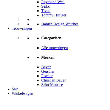
Raymond Weil
Seiko
Tissot
Tommy Hilfiger
Danish Design Watches
Trouwringen
Categorieën
Alle trouwringen
Merken
Bayer
Gerstner
Fischer
Christian Bauer
Saint Maurice
Sale
Winkelwagen