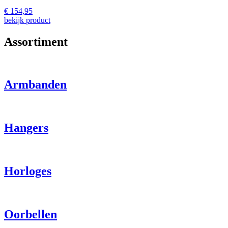
€
154,95
bekijk product
Assortiment
Armbanden
Hangers
Horloges
Oorbellen