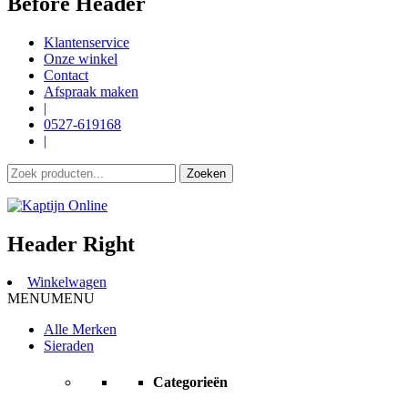
Before Header
Klantenservice
Onze winkel
Contact
Afspraak maken
|
0527-619168
|
Header Right
Winkelwagen
MENU
MENU
Alle Merken
Sieraden
Categorieën