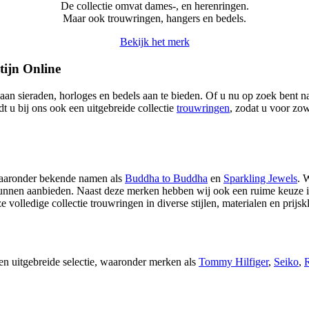
De collectie omvat dames-, en herenringen.
Maar ook trouwringen, hangers en bedels.
Bekijk het merk
tijn Online
aan sieraden, horloges en bedels aan te bieden. Of u nu op zoek bent naa
t u bij ons ook een uitgebreide collectie
trouwringen
, zodat u voor zo
waaronder bekende namen als
Buddha to Buddha
en
Sparkling Jewels
. 
 kunnen aanbieden. Naast deze merken hebben wij ook een ruime keuze i
e volledige collectie trouwringen in diverse stijlen, materialen en prijsk
n uitgebreide selectie, waaronder merken als
Tommy Hilfiger
,
Seiko
,